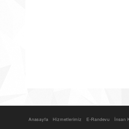
Anasayfa
Hizmetlerimiz
E-Randevu
İnsan 