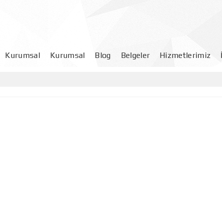
Kurumsal
Kurumsal
Blog
Belgeler
Hizmetlerimiz
Müşteri Memnuniyet Anketi
Talimatlar
Afişler
Prosedürler
Kontrol Listeleri