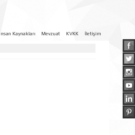
İnsan Kaynakları
Mevzuat
KVKK
İletişim
Yönetmelikler
Başvuru Formu
Aydınlatma Yazısı