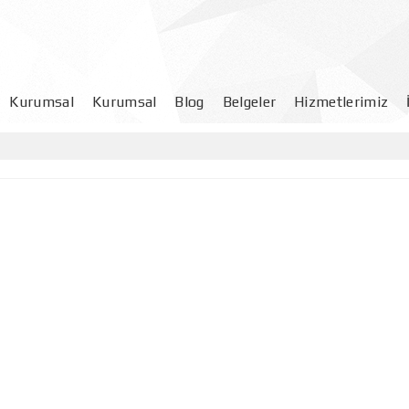
Kurumsal
Kurumsal
Blog
Belgeler
Hizmetlerimiz
Müşteri Memnuniyet Anketi
Talimatlar
Afişler
Prosedürler
Kontrol Listeleri