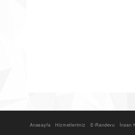
Anasayfa
Hizmetlerimiz
E-Randevu
İnsan 