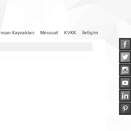
İnsan Kaynakları
Mevzuat
KVKK
İletişim
Yönetmelikler
Başvuru Formu
Aydınlatma Yazısı