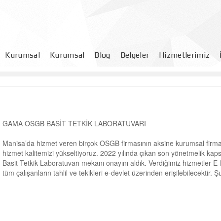
Kurumsal
Kurumsal
Blog
Belgeler
Hizmetlerimiz
Müşteri Memnuniyet Anketi
Talimatlar
Afişler
Prosedürler
GAMA OSGB BASİT TETKİK LABORATUVARI
Kontrol Listeleri
Manisa’da hizmet veren birçok OSGB firmasının aksine kurumsal firm
hizmet kalitemizi yükseltiyoruz. 2022 yılında çıkan son yönetmelik ka
Basit Tetkik Laboratuvarı mekanı onayını aldık. Verdiğimiz hizmetler E-N
tüm çalışanların tahlil ve tekikleri e-devlet üzerinden erişilebilecektir.