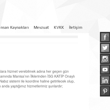
İnsan Kaynakları
Mevzuat
KVKK
İletişim
Yönetmelikler
Başvuru Formu
Aydınlatma Yazısı
alara hizmet verebilmek adına her geçen gün
psamında Manisa’nın İlklerinden İSG KATİP Onaylı
abız sistemi ile koordine haline getirilecek olup,
 Şu anda yaptığımız hizmetlerimiz şunlardır;